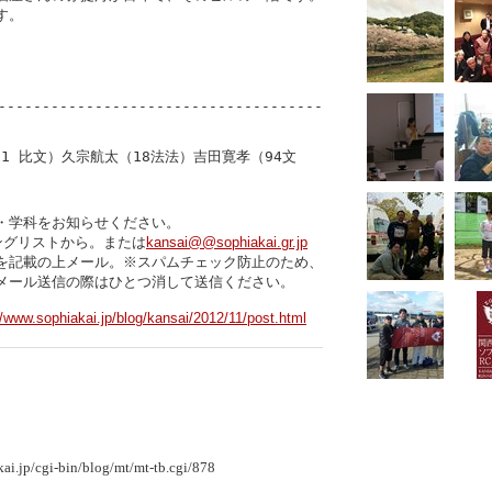
。

-------------------------------------
1 比文）久宗航太（18法法）吉田寛孝（94文
・学科をお知らせください。 
ングリストから。または
kansai@@sophiakai.gr.jp
を記載の上メール。
※スパムチェック防止のため、
//www.sophiakai.jp/blog/kansai/2012/11/post.html
p/cgi-bin/blog/mt/mt-tb.cgi/878