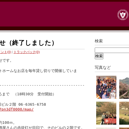
検索
らせ（終了しました）
ント(0)
|
トラックバック(0)
です。

写真など
トホームなお店を毎年貸し切りで開催していま
-------------------------------------
ろまで　（18時30分　受付開始）

２階 06-6365-6758

7pn3df0000/map/
00ｍ。

酒屋さんの赤提灯が目印で、そのビルの２階です。
