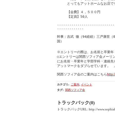
　　　とってもアットホームなお店です
　　　【会費】４，５００円

　　　【定員】50人

----------------------------
-------------

幹事：吉武 徹（94経経）三戸康世（0
国）
※エントリーの際は、お名前と卒業年
○エントリーは関西ソフィア会メーリ
にお名前・卒業年と学部学科・連絡先
関西ソフィア会のご案内はこちら
http:
カテゴリ
:
ご案内
,
イベント
タグ
:
関西ソフィア会
トラックバック(0)
トラックバックURL: http://www.sophiakai.j