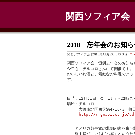
関西ソフィア会
2018 忘年会のお知
関西ソフィア会
(
2018年11月22日 12:36
)
|
コメ
関西ソフィア会　恒例忘年会のお知らせ
今年も、チルコロさんにて開催です。

おいしいお酒と、素敵なお料理でアッ
す。　

----------------------------
-------------

日時：12月21日（金）19時～22時ご
場所：チルコロ

　　　大阪市北区西天満4-10-3　植田ビル
http://r.gnavi.co.jp/dd
　　アメリカ領事館の北側の道を東へ約1
　　※１階が「いちげん屋」という居