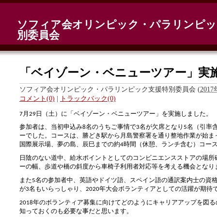
ソフィア会オリンピック・パラリンピッ
別委員会
「ベイゾーン・ベニューツアー」実
ソフィア会オリンピック・パラリンピック支援特別委員会
(
2017
コメント(0)
|
トラックバック(0)
日（土）に「ベイゾーン・ベニューツアー」を実施しました。
7月29
参加者は、当初申込み
のうちご事情で
なり
引率
8名
3名が欠席と
5名（
ーでした。
コースは、勝どき駅から月島警察署を通り整地作業が始ま
国際展示場、夢の島、辰巳までの約
時間（休憩、ランチ含む）コー
4
日陰のない道中、給水ポイントとしてのコンビニエンスストアの場所
ーの幅、歩道や橋の斜度から車椅子利用者対応等を考える機会となり
また
参加者中、英語やドイツ語、スペイン語の通訳案内士の資
5名の
が
年大会ボランティアとしての活躍が期待
3名もいらっしゃり、
2020
年のボランティア募集に向けてどのようにキャリアアップを図る
2018
知っておくのも必要な事だと思います。