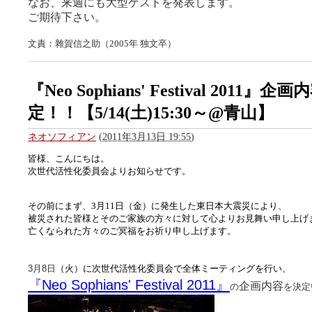
なお、来週にも大型ゲストを発表します。
ご期待下さい。
文責：雜賀信之助（2005年 独文卒）
『Neo Sophians' Festival 2011』企
定！！【5/14(土)15:30～@青山】
ネオソフィアン
(
2011年3月13日 19:55
)
皆様、こんにちは。
次世代活性化委員会よりお知らせです。
その前にまず、3月11日（金）に発生した東日本大震災により、
被災された皆様とそのご家族の方々に対して心よりお見舞い申し上げ
亡くなられた方々のご冥福をお祈り申し上げます。
3月8日
（火）に次世代活性化委員会で全体ミーティングを行い、
『Neo Sophians' Festival 2011』
企画内容
の
を
決定