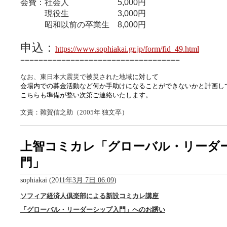
会費：社会人 5,000円
現役生 3,000円
昭和以前の卒業生 8,000円
申込：
https://www.sophiakai.gr.jp/form/fid_49.html
===================================
に対して
なお、東日本大震災で被災された地域
会場内での
募金活動など何か手助けになることができないかと計画し
こちらも準備が整い次第ご連絡いたします。
文責：雜賀信之助（2005年 独文卒）
上智コミカレ「グローバル・リーダ
門」
sophiakai
(
2011年3月 7日 06:09
)
ソフィア経済人倶楽部による新設コミカレ講座
「グローバル・リーダーシップ入門」へのお誘い