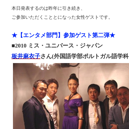
本日発表するのは昨年に引き続き、
ご参加いただくこととになった女性ゲストです。
★
【エンタメ部門】
参加ゲスト第二弾
★
■
2010
ミス・ユニバース・ジャパン
板井麻衣子
さん
(
外国語学部ポルトガル語学科