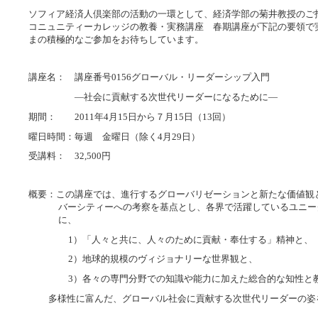
ソフィア経済人倶楽部の活動の一環として、経済学部の菊井教授のご
コニュニティーカレッジの教養・実務講座 春期講座が下記の要領で
まの積極的なご参加をお待ちしています。
講座名： 講座番号
0156
グローバル・リーダーシップ入門
―社会に貢献する次世代リーダーになるために―
期間：
2011
年
4
月
15
日から７月
15
日（
13
回）
曜日時間：毎週 金曜日（除く
4
月
29
日）
受講料：
32,500
円
概要：この講座では、進行するグローバリゼーションと新たな価値観
バーシティーへの考察を基点とし、各界で活躍しているユニー
に、
1
）「人々と共に、人々のために貢献・奉仕する」精神と、
2
）地球的規模のヴィジョナリーな世界観と、
3
）各々の専門分野での知識や能力に加えた総合的な知性と
多様性に富んだ、グローバル社会に貢献する次世代リーダーの姿