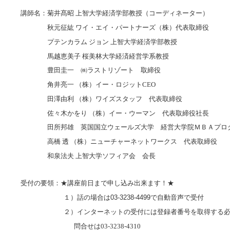
講師名：菊井髙昭
上智大学経済学部教授（コーディネーター）
秋元征紘
ワイ・エイ・パートナーズ（株）代表取締役
プテンカラム
ジョン
上智大学経済学部教授
馬越恵美子
桜美林大学経済経営学系教授
豊田圭一 ㈱ラストリゾート 取締役
角井亮一
（株）イー・ロジット
CEO
田澤由利
（株）ワイズスタッフ 代表取締役
佐々木かをり
（株）イー・ウーマン 代表取締役社長
田所邦雄 英国国立ウェールズ大学 経営大学院ＭＢＡプロ
高橋
透
（株）ニューチャーネットワークス 代表取締役
和泉法夫
上智大学ソフィア会 会長
受付の要領：★講座前日まで申し込み出来ます！★
１）
話の場合は
03-3238-4499
で自動音声で受付
２）インターネットの受付には登録者番号を取得する
問合せは
03-3238-4310