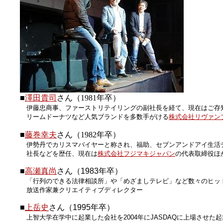
■
澤田貴司
さん（1981年卒）
伊藤忠商事、ファーストリテイリングの副社長を経て、現在はご存
リームドーナツなど人気ブランドを多数手がける
株式会社リヴァン
■
藤巻幸夫
さん（1982年卒）
伊勢丹でカリスマバイヤーと称され、福助、セブンアンドアイ生活
社長などを歴任、現在は
株式会社フジマキジャパン
の代表取締役ほ
■
高瀬真尚
さん（1983年卒）
「行列のできる法律相談所」や「めざましテレビ」など数々のヒッ
放送作家兼クリエイティブディレクター
■
上岳史
さん（1995年卒）
上智大学在学中に起業した会社を2004年にJASDAQに上場させた