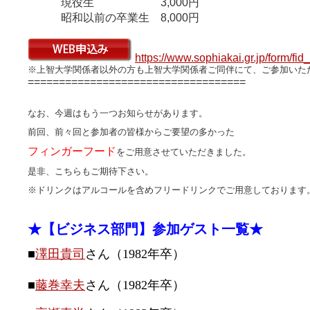
現役生 3,000円
昭和以前の卒業生 8,000円
https://www.sophiakai.gr.jp/form/fid
※上智大学関係者以外の方も上智大学関係者ご同伴にて、ご参加いた
===================================
なお、今週はもう一つお知らせがあります。
前回、前々回と参加者の皆様からご要望の多かった
フィンガーフード
をご用意させていただきました。
是非、こちらもご期待下さい。
※ドリンクはアルコールを含めフリードリンクでご用意しております
★【ビジネス部門】参加ゲスト一覧★
■
澤田貴司
さん（1982年卒）
■
藤巻幸夫
さん（1982年卒）