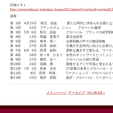
詳細ＵＲＬ：
http://www.sophia.ac.jp/koukai_kouza/2011spring/kyoujitsu/kyoujitsu01
講座：
第 1回　4月15日  秋元　征紘　　　新たな時代に求められる新たな
第 2回 　　22日　プテンカラム ジョン　　グローバル倫理

第 3回　5月 6日　秋元　征紘　　　グローバル・ブランドの経営戦略
第 4回　　 13日　馬越　恵美子　　異文化経営

第 5回　　 20日　角井　亮一　　　企業戦略の中での物流戦略

第 6回　　 27日　田澤　由利　　　労働力不足時代に向けた企業の人
第 7回　6月 3日　田澤　由利　　　柔軟な働き方で変わる、ワーク
第 8回　　 10日　佐々木　かをり　女性のネットワークとコミュニテ
第 9回　　 17日　豊田　圭一　　　グローバル人材の育成

第10回　 　24日　高橋　透　　　　躍進するアジア市場と望まれるリ
第11回　7月 1日　和泉　法夫　　　IT産業の未来とグローバル・リ
第12回　　　8日　田所　邦雄　　　ワークショップ・グローバルリー
メインページ
|
アーカイブ
|
2011年4月 »