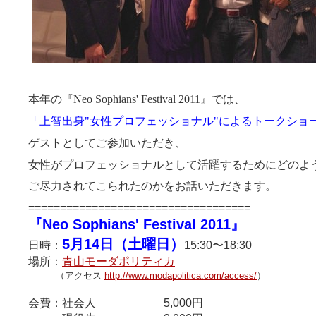
本年の『
Neo Sophians' Festival 2011
』では、
「上智出身
"
女性プロフェッショナル
"
によるトークショ
ゲストとしてご参加いただき、
女性がプロフェッショナルとして活躍するためにどのよ
ご尽力されてこられたのかをお話いただきます。
================================
===
『Neo Sophians' Festival 2011』
5月14日（土曜日）
日時：
15:30〜18:30
場所：
青山モーダポリティカ
（アクセス
http://www.modapolitica.com/access/
）
会費：社会人 5,000円