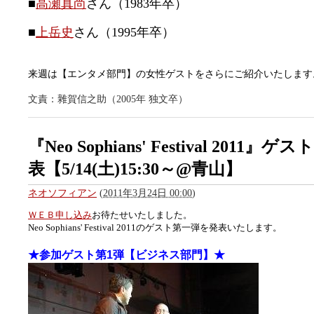
■
高瀬真尚
さん（1983年卒）
■
上岳史
さん（1995年卒）
来週は【エンタメ部門】の女性ゲストをさらにご紹介いたします
文責：雜賀信之助（2005年 独文卒）
『Neo Sophians' Festival 2011』
表【5/14(土)15:30～@青山】
ネオソフィアン
(
2011年3月24日 00:00
)
ＷＥＢ申し込み
お待たせいたしました。
Neo Sophians' Festival 2011のゲスト第一弾を発表いたします。
★参加ゲスト第1弾【ビジネス部門】★