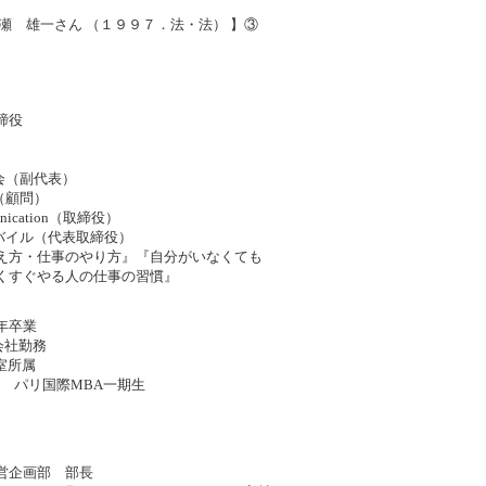
瀬 雄一さん （１９９７．法・法） 】③
締役
協会（副代表）
an（顧問）
munication（取締役）
ルモバイル（代表取締役）
え方・仕事のやり方』『自分がいなくても
くすぐやる人の仕事の習慣』
年卒業
グ会社勤務
長室所属
財団 パリ国際MBA一期生
営企画部 部長