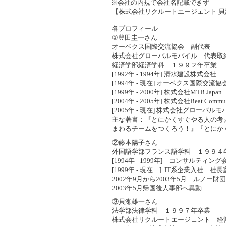
※会社の内規で会社名記載できず
【株式会社リクルートエージェント 貝
各プロフィール
①豊田圭一さん
オーベクス国際交流協会 副代表
株式会社グローバルモバイル 代表取
経済学部経済学科 １９９２年卒業
[1992年 - 1994年] 清水建設株式会社
[1994年 - 現在] オーベクス国際交流
[1999年 - 2000年] 株式会社MTB Jap
[2004年 - 2005年] 株式会社Beat Com
[2005年 - 現在] 株式会社グローバ
主な著書：『とにかくすぐやる人の考
まわるチームをつくろう！』『とにか
②藤本陽子さん
外国語学部フランス語学科 １９９４
[1994年 - 1999年] コンサルティン
[1999年 - 現在 ] IT系企業入社 社
2002年9月から2003年5月 ルノー
2003年5月帰国後人事部へ異動
③貝瀬雄一さん
法学部法律学科 １９９７年卒業
株式会社リクルートエージェント 経