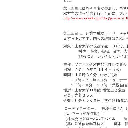
した。
第二回目には約４０名が参加し、パネ
双方向の情報発信も行うために、グル
http://www.sophiakai.jp/blog/jisedai/201
第三回目は、起業で成功したり、キャ
えする予定です。内容の詳細はこれか
対象：上智大学の現役学生・ＯＢで、
（社内、起業、転職、留学、大
（情報収集したいというレベルで
主催：ソフィア会次世代活性化委員会
日程：２０１０年７月１４日（水）
時間：１９時３０分 ：受付開始
２０時～２１時３０分 ：セミナー
２１時３０分～２３時 ：懇親会(当
場所：上智大学11号館7階第三会議室
定員：先着３０人
会費：社会人５００円、学生無料(懇親
コーディネーター： 矢澤千絵さん（
パネラー（卒業年順）：
【株式会社グローバルモバイル 豊田
【某IT系通信企業勤務※ 藤本 陽