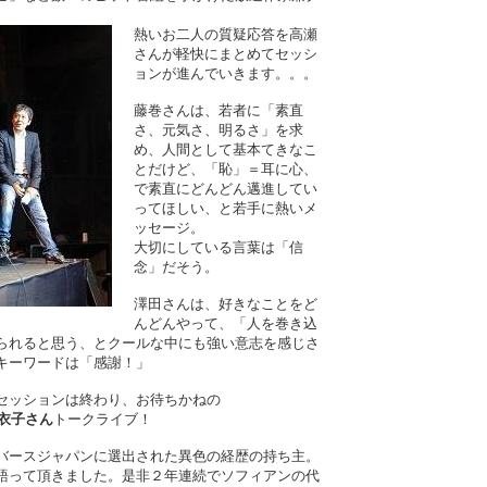
熱いお二人の質疑応答を高瀬
さんが軽快にまとめてセッシ
ョンが進んでいきます。。。
藤巻さんは、若者に「素直
さ、元気さ、明るさ」を求
め、人間として基本てきなこ
とだけど、「恥」＝耳に心、
で素直にどんどん邁進してい
ってほしい、と若手に熱いメ
ッセージ。
大切にしている言葉は「信
念」だそう。
澤田さんは、好きなことをど
んどんやって、「人を巻き込
られると思う、とクールな中にも強い意志を感じさ
キーワードは「感謝！」
セッションは終わり、お待ちかねの
麻衣子さん
トークライブ！
バースジャパンに選出された異色の経歴の持ち主。
語って頂きました。是非２年連続でソフィアンの代