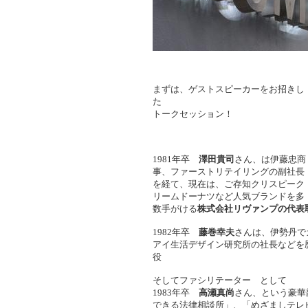
まずは、ゲストスピーカーをお招きし
た
トークセッション！
1981年卒
澤田貴司
さん、は伊藤忠商
事、ファーストリテイリングの副社長
を経て、現在は、ご存知クリスピーク
リームドーナツなど人気ブランドを多
数手がける
株式会社リヴァンプの代表
1982年卒
藤巻幸夫
さんは、伊勢丹で
アイ生活デザイン研究所の社長などを
役
そしてファシリテーター として
1983年卒
高瀬真尚
さん、という豪華
できる法律相談所」、「めざましテレ