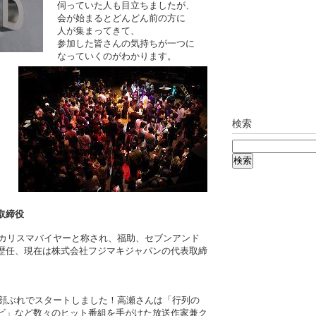
伺っていた人も目立ちましたが、
会が始まるとどんどん前の方に
人が集まってきて、
参加した皆さんの気持ちが一つに
なっていくのがわかります。
検索
取締役
カリスマバイヤーと称され、福助、セブンアンド
歴任、現在は株式会社フジマキジャパンの代表取締
顔ぶれでスタートしました！高瀬さんは「行列の
ビ」など数々のヒット番組を手がけた放送作家兼ク