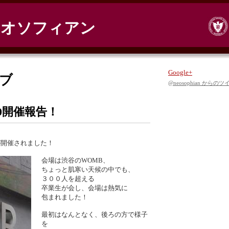
ネオソフィアン
Google+
イブ
@neosophian からの
l2010開催報告！
が開催されました！
会場は渋谷のWOMB、
ちょっと肌寒い天候の中でも、
３００人を超える
卒業生が会し、会場は熱気に
包まれました！
最初はなんとなく、後ろの方で様子
を