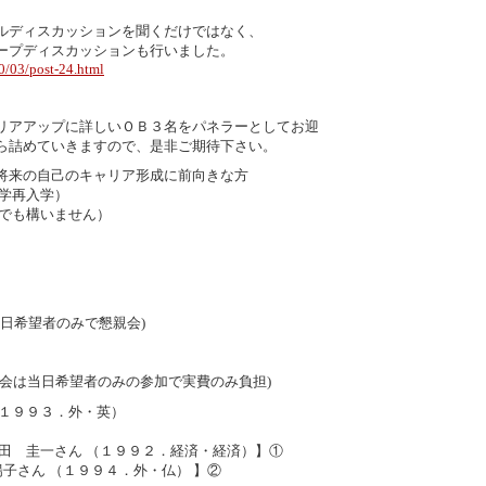
ルディスカッションを聞くだけではなく、
ープディスカッションも行いました。
0/03/post-24.html
リアアップに詳しいＯＢ３名をパネラーとしてお迎
ら詰めていきますので、是非ご期待下さい。
将来の自己のキャリア形成に前向きな方
学再入学）
も構いません）
日希望者のみで懇親会)
会は当日希望者のみの参加で実費のみ負担)
１９９３．外・英）
 圭一さん （１９９２．経済・経済）】①
子さん （１９９４．外・仏） 】②