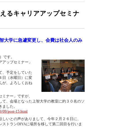
考えるキャリアアップセミナ
智大学に急遽変更し、会費は社会人のみ
）です。
アアップセミナー」
て、予定をしていた
４日（水曜日）に変
んが、よろしくおね
セミナー」ですが、
して、会場となった上智大学の教室に約３０名のソ
きました。
9/09/post-15.html
欲しいとの声がありまして、今年２月２６日に、
ストランDIYAに場所を移して第二回目を行いま