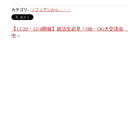
カテゴリ
:
ソフィアンから・・・
【11/20・12/4開催】就活生必見！OB・OG大交流
中
»