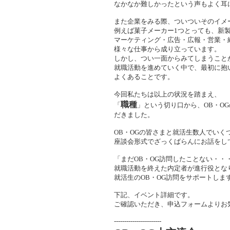
なかなか難しかったという声もよく耳
また企業をみる際、ついついそのイメ
例えば菓子メーカー1つとっても、新
マーケティング・広告・広報・営業・
様々な仕事から成り立っています。
しかし、つい一面からみてしまうこと
就職活動を進めていく中で、最初に抱
よくあることです。
今回私たちは以上の状況を踏まえ、
職種
「
」という切り口から、OB・O
だきました。
OB・OGの皆さまと就活生数人でいく
座談会形式でざっくばらんにお話をし
「まだOB・OG訪問したことない・・
就職活動を終えた内定者が進行役とな
就活生のOB・OG訪問をサポートしま
下記、イベント詳細です。
ご確認いただき、申込フォームよりお
‐‐‐‐‐‐‐‐‐‐‐‐‐‐‐‐‐‐‐‐‐‐‐