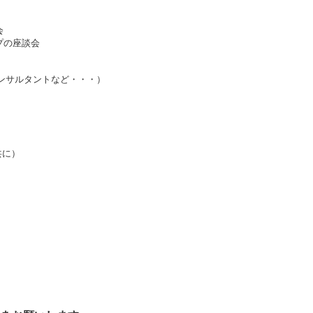
会
プの座談会
ンサルタントなど・・・）
）
共に）