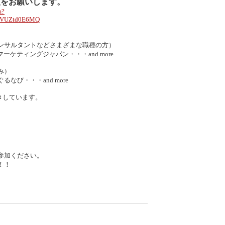
入をお願いします。
m?
2VUZtd0E6MQ
ンサルタントなどさまざまな職種の方）
ーケティングジャパン・・・and more
み）
なび・・・and more
きしています。
参加ください。
！！