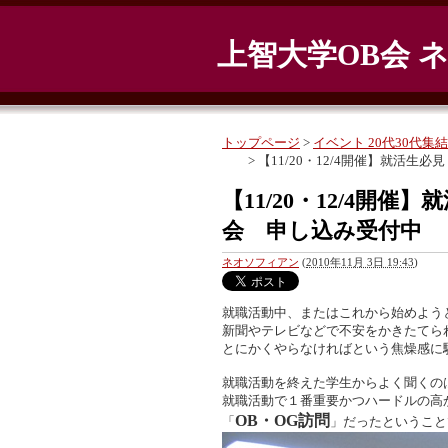
上智大学OB会 
トップページ
>
イベント 20代30代集結
> 【11/20・12/4開催】就活生
【11/20・12/4開催
会 申し込み受付中
ネオソフィアン
(
2010年11月 3日 19:43
)
就職活動中、またはこれから始めよう
新聞やテレビなどで不安をかきたてら
とにかくやらなければという焦燥感に
就職活動を終えた学生からよく聞くの
就職活動で１番重要かつハードルの高
OB・OG訪問
「
」だったということ