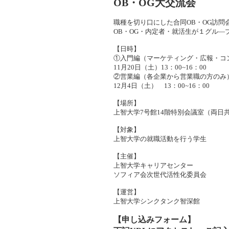
OB・OG大交流会
職種を切り口にした合同OB・OG訪問
OB・OG・内定者・就活生が１グル―
【日時】
①入門編（マーケティング・広報・コ
11月20日（土）13：00~16：00
②営業編（各企業から営業職の方のみ
12月4日（土） 13：00~16：00
【場所】
上智大学7号館14階特別会議室（両日
【対象】
上智大学の就職活動を行う学生
【主催】
上智大学キャリアセンター
ソフィア会次世代活性化委員会
【運営】
上智大学シンクタンク智深館
【申し込みフォーム】