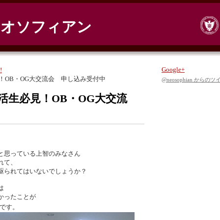
ネオソフィアン
Google+
!
必見！OB・OG大交流会 申し込み受付中
@neosophian からの
】就活生必見！OB・OG大交流
と思っている上智のみなさん
れて、
駆られてはいないでしょうか？
は
かったことが
です。