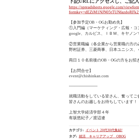
下記URLにアクセスし、ご記
https://spreadsheets.google.com/viewfor
formkey=dEZiM1NJN05tTUNfazdoRFk
【参加予定OB・OGお勤め先】
①入門編（マーケティング・広報・コ
google、カルピス、ＩＢＭ、キヤノンマ
②営業職編（各企業から営業職の方の
野村証券、三菱商事、日本ユニシス、ぐる
両日１０名前後のOB・OGの方をお招
【お問合せ】
event@chishinkan.com
‐‐‐‐‐‐‐‐‐‐‐‐‐‐‐‐‐‐‐‐‐‐‐
就職活動をしている皆さん、奮ってご
皆さんのお越しをお待ちしています！
上智大学経済学部４年
有坂悠紀子／渡辺遼
カテゴリ
:
イベント 20代30代集結!
タグ
:
就活 キャリアアップ OBOG