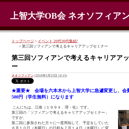
上智大学OB会 ネオソフィア
トップページ
>
イベント 20代30代集結!
> 第三回ソフィアンで考えるキャリアアップセミナー
第三回ソフィアンで考えるキャリアア
ー
ネオソフィアン
(
2010年5月25日 14:15
)
★重要★ 会場を六本木から上智大学に急遽変更し、会
500円（学生無料）になります
こんにちは。江南（１９９４．理・化）です。
第三回の「ソフィアンで考えるキャリアアップセミナー」
ですが、
第二回に参加された方々に一度周知して、予定をしていた
６月１０日（木曜日）の日程を７月１４日（水曜日）に変