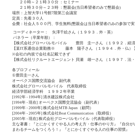
２０時～２１時３０分 ：セミナー
２１時３０分～２３時 ：懇親会(当日希望者のみで懇親会)
場所：上智大学11号館7階第三会議室
定員：先着３０人
会費：社会人５００円、学生無料(懇親会は当日希望者のみの参加で実
コーディネーター： 矢澤千絵さん（１９９３．外・英）
パネラー（卒業年順）：
【株式会社グローバルモバイル 豊田 圭一さん （１９９２．経
【某IT系通信企業勤務※ 藤本 陽子さん （１９９４．外・仏） 
※会社の内規で会社名記載できず
【株式会社リクルートエージェント 貝瀬 雄一さん （１９９７．法・
各プロフィール
①豊田圭一さん
オーベクス国際交流協会 副代表
株式会社グローバルモバイル 代表取締役
経済学部経済学科 １９９２年卒業
[1992年 - 1994年] 清水建設株式会社
[1994年 - 現在] オーベクス国際交流協会（副代表）
[1999年 - 2000年] 株式会社MTB Japan（顧問）
[2004年 - 2005年] 株式会社Beat Communication（取締役）
[2005年 - 現在] 株式会社グローバルモバイル（代表取締役）
主な著書：『とにかくすぐやる人の考え方・仕事のやり方』『自分が
まわるチームをつくろう！』『とにかくすぐやる人の仕事の習慣』