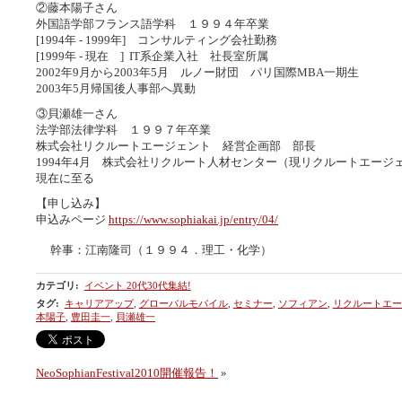
②藤本陽子さん
外国語学部フランス語学科 １９９４年卒業
[1994年 - 1999年] コンサルティング会社勤務
[1999年 - 現在 ] IT系企業入社 社長室所属
2002年9月から2003年5月 ルノー財団 パリ国際MBA一期生
2003年5月帰国後人事部へ異動
③貝瀬雄一さん
法学部法律学科 １９９７年卒業
株式会社リクルートエージェント 経営企画部 部長
1994年4月 株式会社リクルート人材センター（現リクルートエージ
現在に至る
【申し込み】
申込みページ
https://www.sophiakai.jp/entry/04/
幹事：江南隆司（１９９４．理工・化学）
カテゴリ
:
イベント 20代30代集結!
タグ
:
キャリアアップ
,
グローバルモバイル
,
セミナー
,
ソフィアン
,
リクルートエー
本陽子
,
豊田圭一
,
貝瀬雄一
NeoSophianFestival2010開催報告！
»