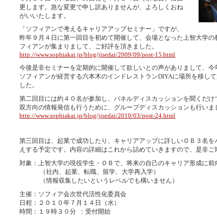
更します。急な変更で申し訳ありませんが、よろしくおね
がいいたします。
「ソフィアンで考えるキャリアアップセミナー」ですが、
昨年９月４日に第一回目を初めて開催して、会場となった上智大学の
フィアンが集まりまして、ご好評を頂きました。
http://www.sophiakai.jp/blog/jisedai/2009/09/post-15.html
今後是非セミナーを定期的に開催して欲しいとの声がありまして、今
ソフィアンが経営する六本木のインドレストランDIYAに場所を移し
した。
第二回目には約４０名が参加し、パネルディスカッションを聞くだけ
双方向の情報発信も行うために、グループディスカッションも行いま
http://www.sophiakai.jp/blog/jisedai/2010/03/post-24.html
第三回目は、起業で成功したり、キャリアアップに詳しいＯＢ３名を
えする予定です。内容の詳細はこれから詰めていきますので、是非ご
対象：上智大学の現役学生・ＯＢで、将来の自己のキャリア形成に前
（社内、起業、転職、留学、大学再入学）
（情報収集したいというレベルでも構いません）
主催：ソフィア会次世代活性化委員会
日程：２０１０年７月１４日（水）
時間：１９時３０分 ：受付開始